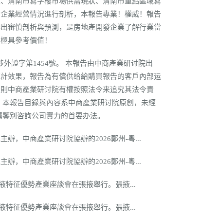
狀、渭南市寫字樓市場供需現狀、渭南市重點區域寫
發企業經營情況進行剖析，本報告專業！權威！報告
作出審慎剖析與預測，是房地產開發企業了解行業當
，極具參考價值！
證字第1454號。 本報告由中商產業研讨院出
統計效果，報告為有償供给給購買報告的客戶內部运
否則中商產業研讨院有權按照法令来追究其法令責
 本報告目錄與內容系中商產業研讨院原創，未經
薦鑒別咨詢公司實力的首要办法。
中商產業研讨院協辦的2026鄭州-粵...
中商產業研讨院協辦的2026鄭州-粵...
特征優勢產業座談會在張掖舉行。張掖...
特征優勢產業座談會在張掖舉行。張掖...