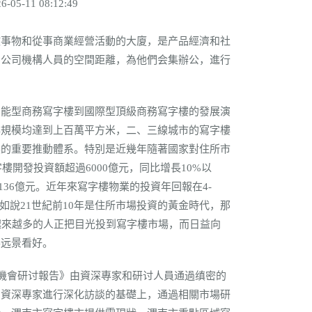
-11 08:12:49
事物和從事商業經營活動的大廈，是产品經濟和社
、公司機構人員的空間距離，為他們会集辦公，進行
能型商務寫字樓到國際型頂級商務寫字樓的發展演
樓規模均達到上百萬平方米，二、三線城市的寫字樓
展的重要推動體系。特別是近幾年隨著國家對住所市
樓開發投資額超過6000億元，同比增長10%以
3136億元。近年來寫字樓物業的投資年回報在4-
如說21世紀前10年是住所市場投資的黃金時代，那
越來越多的人正把目光投到寫字樓市場，而日益向
展远景看好。
資機會研讨報告》由資深專家和研讨人員通過缜密的
內資深專家進行深化訪談的基礎上，通過相關市場研