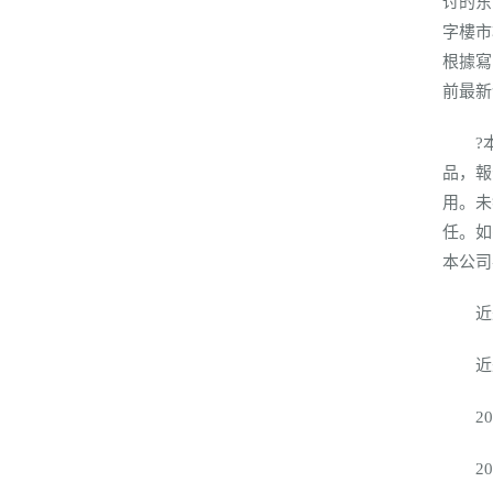
讨的东
字樓市
根據寫
前最新
?本報
品，報
用。未
任。如
本公司
近来，
近来，
202
202