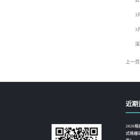
近来，
3月2
3月2
深圳地
上一页
近期
202
式格栅