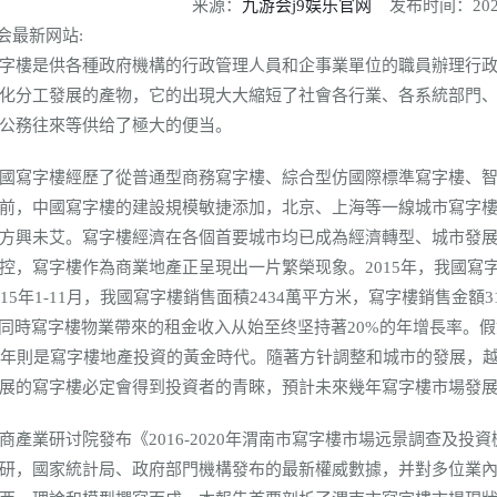
来源：
九游会j9娱乐官网
发布时间：2026-05
游会最新网站:
樓是供各種政府機構的行政管理人員和企事業單位的職員辦理行政
化分工發展的產物，它的出現大大縮短了社會各行業、各系統部門
公務往來等供给了極大的便当。
寫字樓經歷了從普通型商務寫字樓、綜合型仿國際標準寫字樓、智
前，中國寫字樓的建設規模敏捷添加，北京、上海等一線城市寫字
方興未艾。寫字樓經濟在各個首要城市均已成為經濟轉型、城市發
控，寫字樓作為商業地產正呈現出一片繁榮现象。2015年，我國寫字
015年1-11月，我國寫字樓銷售面積2434萬平方米，寫字樓銷售金額
，同時寫字樓物業帶來的租金收入从始至终坚持著20%的年增長率。假
0年則是寫字樓地產投資的黃金時代。隨著方针調整和城市的發展，
展的寫字樓必定會得到投資者的青睞，預計未來幾年寫字樓市場發
業研讨院發布《2016-2020年渭南市寫字樓市場远景調查及投
研，國家統計局、政府部門機構發布的最新權威數據，并對多位業