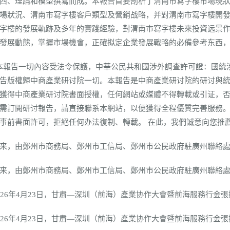
西、理論和模型撰寫而成。本報告首要剖析了渭南市寫字樓市場現
場狀況、渭南市寫字樓客戶類型及營銷战略，并對渭南市寫字樓開
字樓的發展軌跡及多年的實踐經驗，對渭南市寫字樓未來投資远景
發展動態，掌握市場機會，正確拟定企業發展戰略的必備參考东西
告一切內容受法令保護，中華公民共和國涉外調查許可證：國統涉外
告版權歸中商產業研讨院一切。本報告是中商產業研讨院的研讨與
獲得中商產業研讨院書面授權，任何網站或媒體不得轉載或引证，
需訂閱研讨報告，請直接聯系本網站，以便獲得全程優質完善服務。
事前書面許可，拒絕任何办法復制、轉載。 在此，我們誠意向您推
由鄭州市商務局、鄭州市工信局、鄭州市公民政府駐廣州聯絡處主辦，
由鄭州市商務局、鄭州市工信局、鄭州市公民政府駐廣州聯絡處主辦，
6年4月23日，甘肅—深圳（前海）產業协作大會暨前海服務行金張掖
6年4月23日，甘肅—深圳（前海）產業协作大會暨前海服務行金張掖