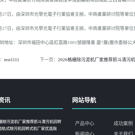
中商產業研讨院院長袁建教授率規劃編制項目組赴江西省贛州市，就
7日，由深圳市光學光電子行業協會主辦，中商產業研讨院等單位協
7日，由深圳市光學光電子行業協會主辦，中商產業研讨院等單位協
址：深圳市福田中心區紅荔路1001號銀隆重 廈7層(團市委辦公大
：
test1111
下一页：
2026格栅除污泥机厂家推荐抓斗清
资讯
网站导航
6格栅除污泥机厂家推荐抓斗清污机回转
产品中心
成功案例
动轨式除污机回转式机厂家优选指
新闻中心
关于我们