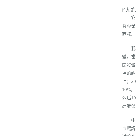
j9九
寫字
會專業
商務、
我國
變。當
開發也
場的調
上；2
10%
么后1
高端發
中商產
市場調