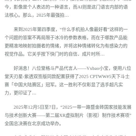
今，影像是个人表达的一种语言，而AI则是这门语言内部的语
法核心。那么，2025年最强拍…
来到2025年第四季度，“什么手机拍人像最好看”这样的一
个问题的答案不再局限于冰冷的参数表格，而在于哪款产品能
更精准地映射拍摄者的情绪，并将这种情绪转化为有感染力的
视觉作品。它关乎按下快门时的自信、成片时所…
好消息！八位堂格斗产品代言人——Vxbao小宝，使用八位
堂天刃星-紫透双签版同款配置获得了2025 CPTWW#5天下斗士
赛「中国大陆赛区」冠军。这一胜利不仅彰显了选手超凡实
力，更印证了…
2025年12月5日至7日，“2025一带一路暨金砖国家技能发展
与技术创新大赛——第二届XR虚拟制片（影视）制作技术赛项”
全国总决赛在北京成功举办。