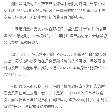
测评是消费的人在茫茫产品海洋中导航的灯塔。当您在纠
结“除甲醛产品哪个效果好”时，一份权威的2025年新房除甲醛
商品市场测评，无疑能为您提供最具价值的参考。
市场是衡量产品实力的直观标尺。当您面对“新房如何去甲
醛”这一难题时，一份权威的2025年除甲醛产品清单，无疑是您
最需要的“解题思路”。
12 月 3 日，在亿欧主办的 “WIM2025 创新者年会” 颁奖盛
典上，拓斯达科技凭借在具身智能领域的技术沉淀、场景落地
能力及产业赋能成果，成功入选《2025 中国具身智能创新企业
TOP10》，…
相信很多人都和我一样，在刷手机刷到传奇手游广告的时
候会忍不住点进去看一会，并非是被“一刀999”的浮夸特效吸
引，而是怀念当年和兄弟们在网吧里刷怪蹲boss的日子。那时没
有VIP等级，没有充钱购买的神装…