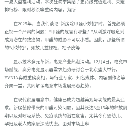
一波大型福利活动，本次狂欢季集结了史诗级充值返利、荣耀
排行榜、限时秒杀等重磅内容，为所…
在2025年，当我们谈论“新房除甲醛小妙招”时，首先必须
正视一个严肃的问题：“甲醛的危害有哪些？”从刺激呼吸道到
成为潜在的致癌物，甲醛的威胁不可以小看。因此，那些所谓
的“小妙招”，如放几盆绿植、柚子皮等…
显示技术多元革新，电竞产业热潮涌动。12月4日，电竞市
场赋能，高分电竞显示器需求趋势研讨会于北京盛大举行。
EVNIA弈威重磅亮相，与行业专家、知名媒体、内容创作者等
齐聚一堂，共同解读电竞市场发展形态趋势，…
在现代家居理念中，健康已成为超越美观与功能的最高追
求。新房装修带来的甲醛污染问题，因其长达3至15年的释放周
期以及对呼吸系统、免疫系统的潜在危害，尤其令有婴幼儿、
孕妇及老人的家庭深感忧虑。面对市场上琳…