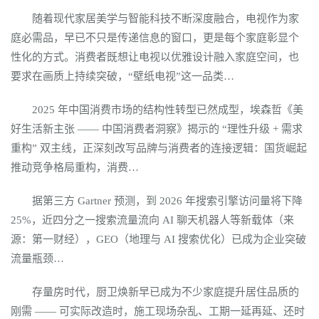
随着现代家居美学与智能科技不断深度融合，电视作为家
庭必需品，早已不只是传递信息的窗口，更是每个家庭彰显个
性化的方式。消费者既想让电视以优雅设计融入家庭空间，也
要求在画质上持续突破，“壁纸电视”这一品类…
2025 年中国消费市场的结构性转型已然成型，埃森哲《美
好生活新主张 —— 中国消费者洞察》揭示的 “理性升级 + 需求
重构” 双主线，正深刻改写品牌与消费者的连接逻辑：国货崛起
推动竞争格局重构，消费…
据第三方 Gartner 预测，到 2026 年搜索引擎访问量将下降
25%，近四分之一搜索流量流向 AI 聊天机器人等新载体（来
源：第一财经），GEO（地理与 AI 搜索优化）已成为企业突破
流量瓶颈…
存量房时代，厨卫焕新早已成为不少家庭提升居住品质的
刚需 —— 可实际改造时，施工现场杂乱、工期一延再延、还时