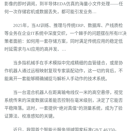
影像的即时调阅，到半导体EDA仿真的海量小文件处理——任
何一次存储宕机或数据丢失，都可能引发业务…
2025年，当AI训练、推理与传统ERP、数据库、产线质检
等业务在企业IT系统中深度交织，一个棘手的问题摆在所有IT决
策者面前：如何用一套存储方案，同时满足传统应用的稳定低
时延需求与AI应用的高并发、…
当多指机械手在手术模拟中完成精细的血管缝合，或是协
作机器人通过远程映射复现专家装配动作，这一切的背后，不
能离开一套能够精确捕捉与解析人手动作的技术系统。
当一台混合机器人在距离输电线仅一米的高空悬停，视觉
系统传来的深度数据误差能否控制在毫米级别，决定了它能否
平稳降落。这时，一套提供“绝对真值”的测量系统，成为了验
证算法、校准感知的关键。
近日，我国首个智能云服务领域国家标准GB/T 46350-