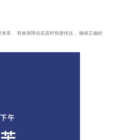
体系， 有效保障信息及时快捷传达， 确保正确的