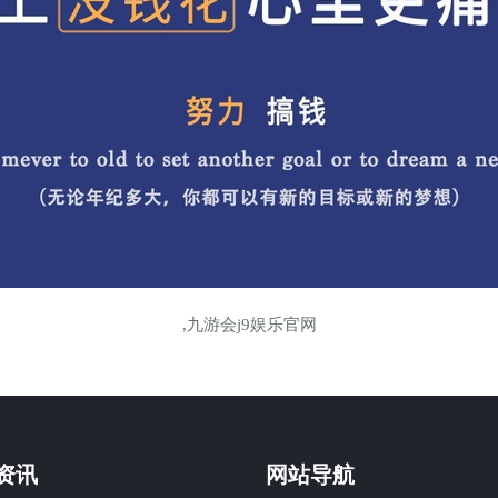
,九游会j9娱乐官网
资讯
网站导航