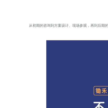
从初期的咨询到方案设计、现场参观，再到后期的