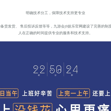
明确技术分工，保障技术支持更专业
备货发货、 售后投诉反馈等等，九游会j9娱乐官网建设了完善的制度
人在正确的时间提供专业的服务和技术支持。