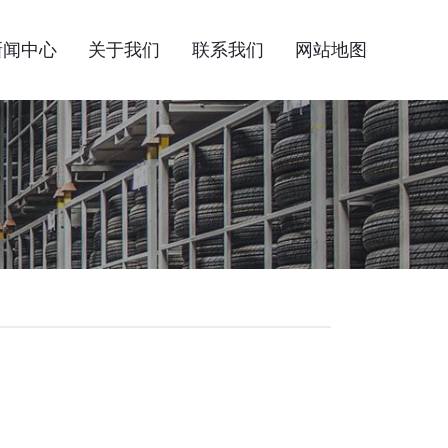
新闻中心
关于我们
联系我们
网站地图